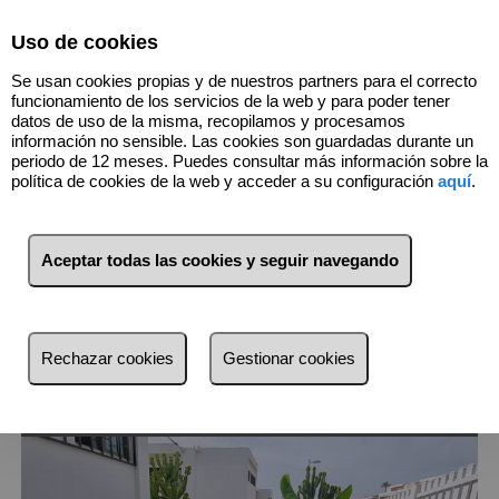
Select Language
▼
Uso de cookies
Se usan cookies propias y de nuestros partners para el correcto
funcionamiento de los servicios de la web y para poder tener
datos de uso de la misma, recopilamos y procesamos
información no sensible. Las cookies son guardadas durante un
periodo de 12 meses. Puedes consultar más información sobre la
política de cookies de la web y acceder a su configuración
aquí
.
1
Inmuebles
San Agustín/Bahía Feliz
Aceptar todas las cookies y seguir navegando
(Las Palmas)
Lista
Mapa
Filtros
Rechazar cookies
Gestionar cookies
más reciente
más reciente
Menos reciente