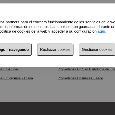
os partners para el correcto funcionamiento de los servicios de la w
amos información no sensible. Las cookies son guardadas durante u
política de cookies de la web y acceder a su configuración
aquí
.
seguir navegando
Rechazar cookies
Gestionar cookies
es En Arucas
Propiedades En San Bartolomé de Tir
s En Vegueta - Triana
Propiedades En Arucas Casco