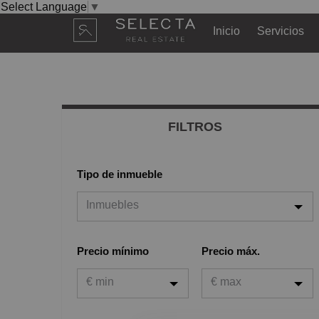
Select Language
▼
Inicio
Servicios
FILTROS
Tipo de inmueble
Inmuebles
Inmuebles
Precio mínimo
Precio máx.
Viviendas
€ min
€ max
Garaje
Oficina
€ min
€ max