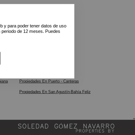
eb y para poder tener datos de uso
n periodo de 12 meses. Puedes
ajana
Propiedades En Puerto - Canteras
Propiedades En San Agustín-Bahía Feliz