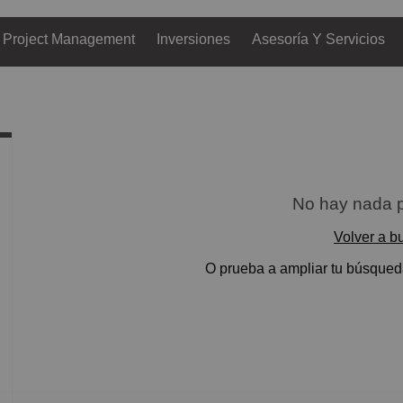
Project Management
Inversiones
Asesoría Y Servicios
No hay nada p
Volver a b
O prueba a ampliar tu búsqueda